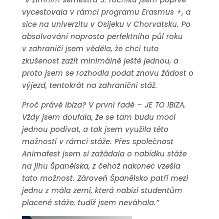
vycestovala v rámci programu Erasmus +, a
sice na univerzitu v Osijeku v Chorvatsku. Po
absolvování naprosto perfektního půl roku
v zahraničí jsem věděla, že chci tuto
zkušenost zažít minimálně ještě jednou, a
proto jsem se rozhodla podat znovu žádost o
výjezd, tentokrát na zahraniční stáž.
Proč právě Ibiza? V první řadě – JE TO IBIZA.
Vždy jsem doufala, že se tam budu moci
jednou podívat, a tak jsem využila této
možnosti v rámci stáže. Přes společnost
Animafest jsem si zažádala o nabídku stáže
na jihu Španělska, z čehož nakonec vzešla
tato možnost. Zároveň Španělsko patří mezi
jednu z mála zemí, která nabízí studentům
placené stáže, tudíž jsem neváhala.”