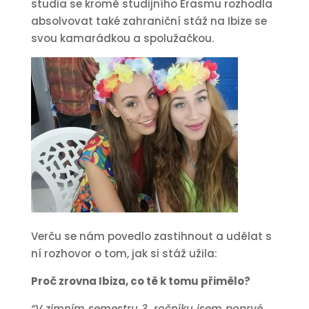
studia se kromě studijního Erasmu rozhodla
absolvovat také zahraniční stáž na Ibize se
svou kamarádkou a spolužačkou.
Verču se nám povedlo zastihnout a udělat s
ní rozhovor o tom, jak si stáž užila:
Proč zrovna Ibiza, co tě k tomu přimělo?
“V zimním semestru 3. ročníku jsem poprvé