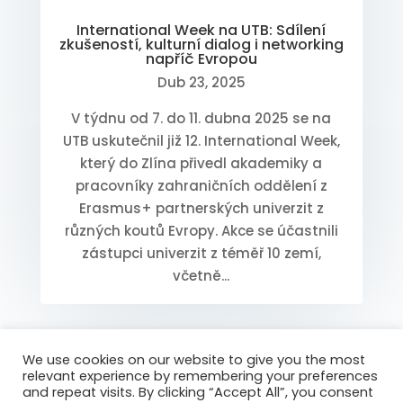
International Week na UTB: Sdílení
zkušeností, kulturní dialog i networking
napříč Evropou
Dub 23, 2025
V týdnu od 7. do 11. dubna 2025 se na
UTB uskutečnil již 12. International Week,
který do Zlína přivedl akademiky a
pracovníky zahraničních oddělení z
Erasmus+ partnerských univerzit z
různých koutů Evropy. Akce se účastnili
zástupci univerzit z téměř 10 zemí,
včetně...
1. stránka z celkem
We use cookies on our website to give you the most
5
1
2
3
4
5
»
relevant experience by remembering your preferences
and repeat visits. By clicking “Accept All”, you consent