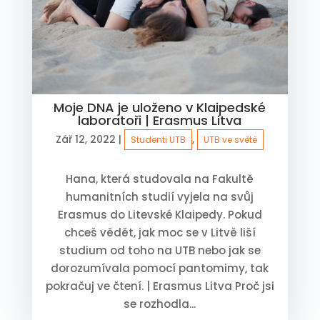
Moje DNA je uloženo v Klaipedské
laboratoři | Erasmus Litva
Zář 12, 2022
|
,
Studenti UTB
UTB ve světě
Hana, která studovala na Fakultě
humanitních studií vyjela na svůj
Erasmus do Litevské Klaipedy. Pokud
chceš vědět, jak moc se v Litvě liší
studium od toho na UTB nebo jak se
dorozumívala pomocí pantomimy, tak
pokračuj ve čtení. | Erasmus Litva Proč jsi
se rozhodla...